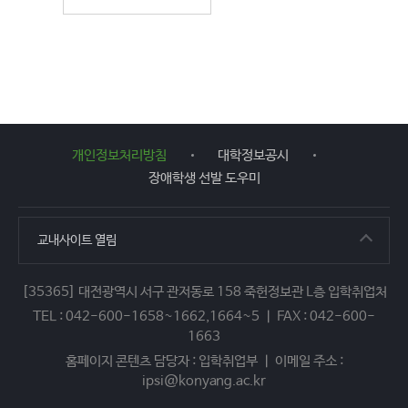
개인정보처리방침
대학정보공시
장애학생 선발 도우미
교내사이트
열림
[35365] 대전광역시 서구 관저동로 158 죽헌정보관 L층 입학취업처
TEL : 042-600-1658~1662,1664~5 ㅣ FAX : 042-600-
1663
홈페이지 콘텐츠 담당자 : 입학취업부 ㅣ 이메일 주소 :
ipsi@konyang.ac.kr