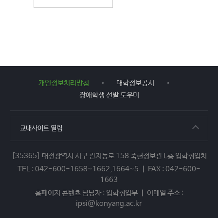
개인정보처리방침
대학정보공시
장애학생 선발 도우미
교내사이트
열림
[35365] 대전광역시 서구 관저동로 158 죽헌정보관 L층 입학취업처
TEL : 042-600-1658~1662,1664~5 ㅣ FAX : 042-600-
1663
홈페이지 콘텐츠 담당자 : 입학취업부 ㅣ 이메일 주소 :
ipsi@konyang.ac.kr