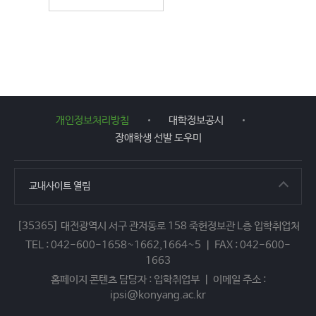
개인정보처리방침
대학정보공시
장애학생 선발 도우미
교내사이트
열림
[35365] 대전광역시 서구 관저동로 158 죽헌정보관 L층 입학취업처
TEL : 042-600-1658~1662,1664~5 ㅣ FAX : 042-600-
1663
홈페이지 콘텐츠 담당자 : 입학취업부 ㅣ 이메일 주소 :
ipsi@konyang.ac.kr