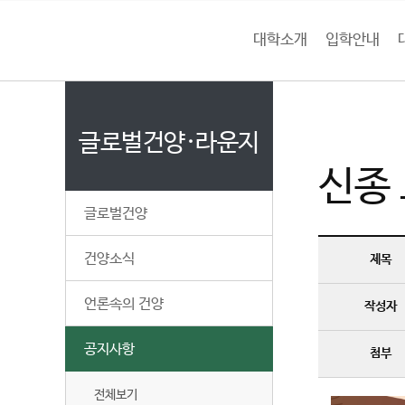
본문 바로가기
대메뉴 바로가기
하위메뉴 바로가기
대학소개
입학안내
건
홈
양
처음으로
글
페
이
글로벌건양·라운지
대
지
신종
메
학
뉴
글로벌건양
경
교
로
건양소식
제목
언론속의 건양
작성자
공지사항
첨부
전체보기