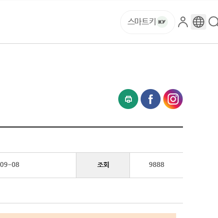
스마트키
로
구
그
글
인
번
역
조회
09-08
9888