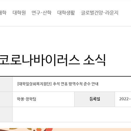
대학
대학원
연구·산학
대학생활
글로벌건양·라운지
로벌건양·라운지
공지사항
신종 코로나바이러스 소식 (상세보기)
 코로나바이러스 소식
[대학일상회복지원단] 추석 연휴 방역수칙 준수 안내
등록일
학생·장학팀
2022-