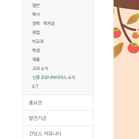
일반
학사
장학 · 학자금
취업
비교과
학생
채용
교외 소식
신종 코로나바이러스 소식
ICT
홍보관
발전기금
건양人 커뮤니티