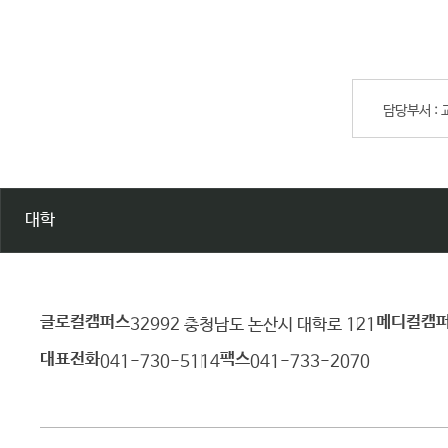
담당부서 :
대학
글로컬캠퍼스
메디컬캠
건
32992 충청남도 논산시 대학로 121
양
대표전화
팩스
041-730-5114
041-733-2070
대
학
교