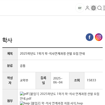
본문 바로가기
대메뉴 바로가기
하위메뉴 바로가기
스
로
구
검
건
마
그
글
색
홈
트
처음으로
글로벌건양·라운지
공지사항
학사 (상세보기)
인
번
페
양
키
역
이
지
대
학사
메
뉴
학
경
제목
2025학년도 1학기 학·석사연계과정 선발 모집 안내
로
교
분류
공통
작성
등록
2025-
조회
교학부
15833
06-04
자
일
[붙임1] 2025학년도 1학기 학·석사 연계과정 선발 모집
안내.pdf
첨부
[붙임2] 학·석사 연계과정 지원 서식.hwp