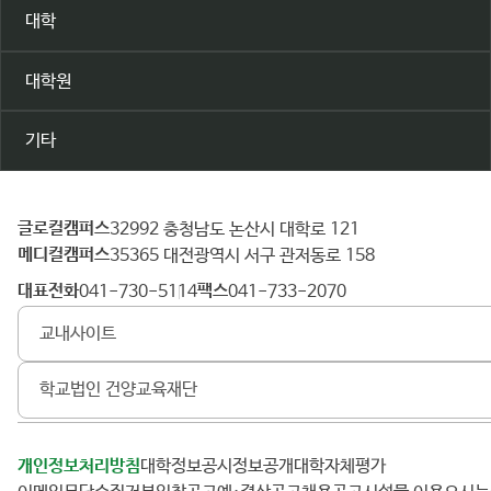
대학
대학원
기타
글로컬캠퍼스
건
32992 충청남도 논산시 대학로 121
메디컬캠퍼스
양
35365 대전광역시 서구 관저동로 158
대
대표전화
팩스
041-730-5114
041-733-2070
학
교내사이트
교
학교법인 건양교육재단
개인정보처리방침
대학정보공시
정보공개
대학자체평가