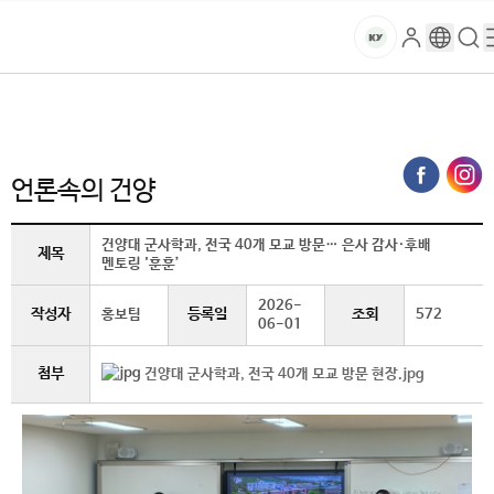
본문 바로가기
대메뉴 바로가기
하위메뉴 바로가기
스
로
구
검
건
마
그
글
색
홈
트
처음으로
글로벌건양·라운지
언론속의 건양 (상세보기)
인
번
페
양
키
역
이
지
대
언론속의 건양
메
뉴
학
경
건양대 군사학과, 전국 40개 모교 방문… 은사 감사·후배
제목
멘토링 '훈훈’
로
교
2026-
작성자
등록일
조회
홍보팀
572
06-01
첨부
건양대 군사학과, 전국 40개 모교 방문 현장.jpg