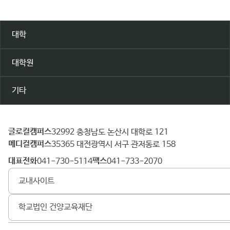
대학
대학원
기타
글로컬캠퍼스
건
32992 충청남도 논산시 대학로 121
메디컬캠퍼스
양
35365 대전광역시 서구 관저동로 158
대
대표전화
팩스
041-730-5114
041-733-2070
학
교내사이트
교
학교법인 건양교육재단