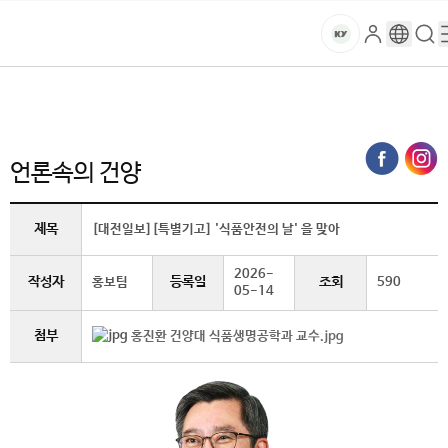
본문 바로가기
대메뉴 바로가기
하위메뉴 바로가기
스
로
구
검
건
마
그
글
색
홈
트
처음으로
글로벌건양·라운지
언론속의 건양 (상세보기)
인
번
페
양
키
역
이
지
대
언론속의 건양
메
뉴
학
경
제목
[대전일보][특별기고] '식품안전의 날' 을 맞아
로
교
2026-
작성자
등록일
조회
홍보팀
590
05-14
첨부
홍진환 건양대 식품생명공학과 교수.jpg