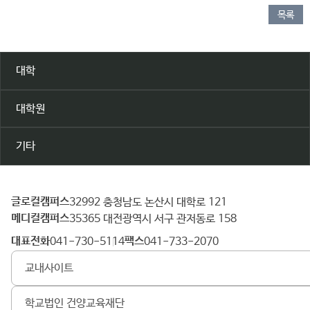
목록
대학
대학원
기타
글로컬캠퍼스
건
32992 충청남도 논산시 대학로 121
메디컬캠퍼스
양
35365 대전광역시 서구 관저동로 158
대
대표전화
팩스
041-730-5114
041-733-2070
학
교내사이트
교
학교법인 건양교육재단