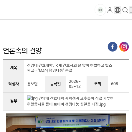
본문 바로가기
대메뉴 바로가기
하위메뉴 바로가기
스
로
구
검
건
마
그
글
색
홈
트
처음으로
글로벌건양·라운지
언론속의 건양 (상세보기)
인
번
페
양
키
역
이
지
대
언론속의 건양
메
뉴
학
경
건양대 간호대학, 국제 간호사의 날 맞아 헌혈하고 릴스
제목
찍고…‘MZ식 생명나눔’ 눈길
로
교
2026-
작성자
등록일
조회
홍보팀
608
05-12
건양대 간호대학 재학생과 교수들이 직접 기부한
첨부
헌혈증서를 들어 보이며 생명나눔 실천을 다짐.jpg