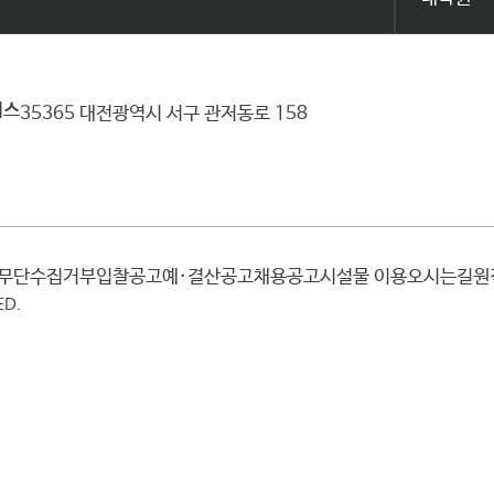
퍼스
35365 대전광역시 서구 관저동로 158
일무단수집거부
입찰공고
예·결산공고
채용공고
시설물 이용
오시는길
ED.