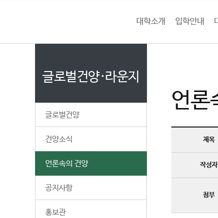
본문 바로가기
대메뉴 바로가기
하위메뉴 바로가기
대학소개
입학안내
건
홈
양
처음으로
글
페
이
글로벌건양·라운지
대
지
언론
메
학
뉴
글로벌건양
경
교
로
건양소식
제목
언론속의 건양
작성자
공지사항
첨부
홍보관