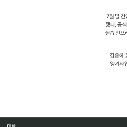
7월 말 
됐다. 공
실습 인프
김용하 
앵커사업
대학