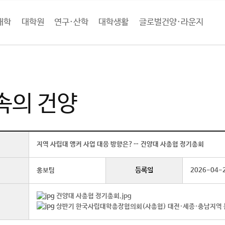
대학
대학원
연구·산학
대학생활
글로벌건양·라운지
로벌건양·라운지
언론속의 건양 (상세보기)
속의 건양
지역 사립대 앵커 사업 대응 방향은?… 건양대 사총협 정기총회
등록일
홍보팀
2026-04-
건양대 사총협 정기총회.jpg
상반기 한국사립대학총장협의회(사총협) 대전·세종·충남지역 분