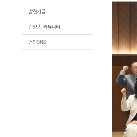
발전기금
건양人 커뮤니티
건양SNS