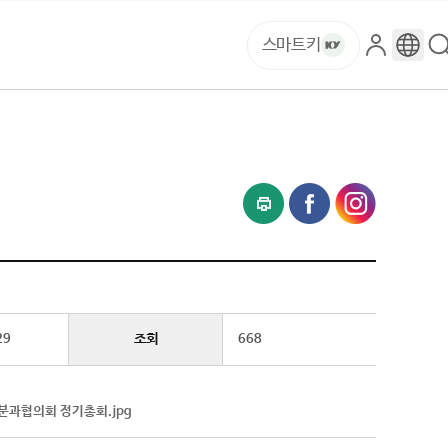
스마트키
로
구
그
글
인
번
역
조회
29
668
과협의회 정기총회.jpg