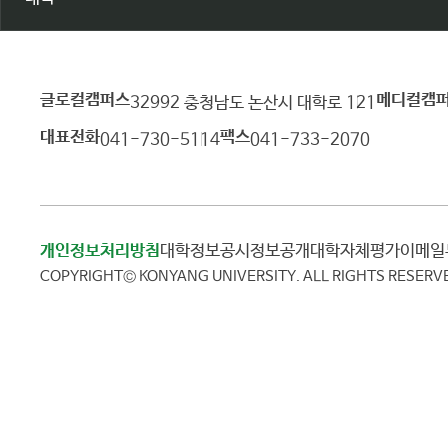
글로컬캠퍼스
메디컬캠
건
32992 충청남도 논산시 대학로 121
양
대표전화
팩스
041-730-5114
041-733-2070
대
학
교
개인정보처리방침
대학정보공시
정보공개
대학자체평가
이메
COPYRIGHT© KONYANG UNIVERSITY.
ALL RIGHTS RESERV