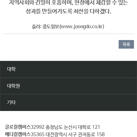
지역사회와 긴밀히 호흡하며, 현장에서 체감할 수 있는
성과를 만들어가도록 최선을 다하겠다.
출러: 중도일보(
www.joongdo.co.kr)
​
목록
대학
대학원
기타
글로컬캠퍼스
건
32992 충청남도 논산시 대학로 121
메디컬캠퍼스
양
35365 대전광역시 서구 관저동로 158