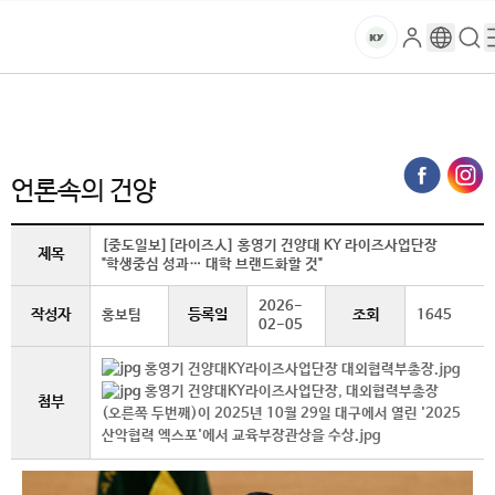
본문 바로가기
대메뉴 바로가기
하위메뉴 바로가기
스
로
구
검
건
마
그
글
색
홈
트
처음으로
글로벌건양·라운지
언론속의 건양 (상세보기)
인
번
페
양
키
역
이
지
대
언론속의 건양
메
뉴
학
경
[중도일보][라이즈人] 홍영기 건양대 KY 라이즈사업단장
제목
"학생중심 성과… 대학 브랜드화할 것"
로
교
2026-
작성자
등록일
조회
홍보팀
1645
02-05
홍영기 건양대KY라이즈사업단장 대외협력부총장.jpg
홍영기 건양대KY라이즈사업단장, 대외협력부총장
첨부
(오른쪽 두번째)이 2025년 10월 29일 대구에서 열린 '2025
산악협력 엑스포'에서 교육부장관상을 수상.jpg