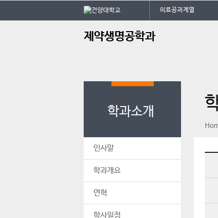
본문 바로가기
대메뉴 바로가기
의료공과계열
주
제약생명공학과
메
뉴
학과소개
페이스북
인스타그램
print
Ho
인사말
학과개요
연혁
학사일정