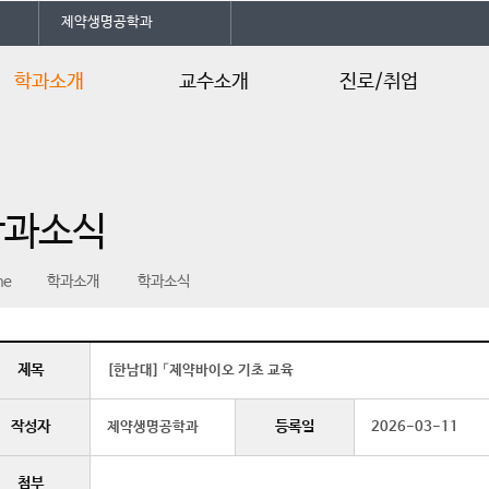
제약생명공학과
학과소개
교수소개
진로/취업
인사말
교수소개
진로 로드맵
학과개요
진로및자격증
학과소식
연혁
취업정보
학사일정
me
학과소개
학과소식
학과소식
제목
[한남대] 「제약바이오 기초 교육
작성자
등록일
제약생명공학과
2026-03-11
첨부