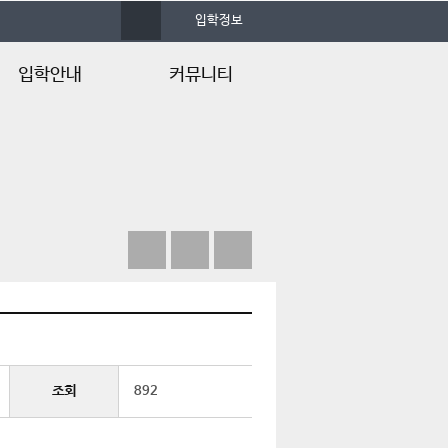
사
입학정보
이
트
맵
입학안내
커뮤니티
입학안내
학생회
입학정보
동아리활동
입학Q&A
학술자료실
일반자료실
포토앨범
언론속의 건양
조회
892