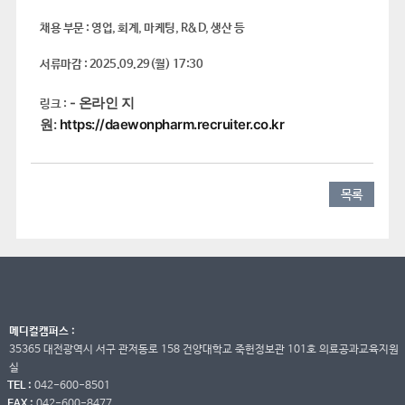
채용 부문 : 영업, 회계, 마케팅, R&D, 생산 등
서류마감 : 2025.09.29(월) 17:30
- 온라인 지
링크 :
원:
https://daewonpharm.recruiter.co.kr
목록
메디컬캠퍼스 :
35365 대전광역시 서구 관저동로 158 건양대학교 죽헌정보관 101호 의료공과교육지원
실
TEL :
042-600-8501
FAX :
042-600-8477