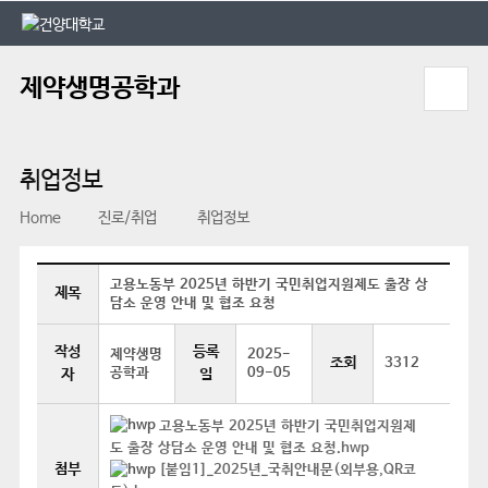
본문 바로가기
대메뉴 바로가기
제약생명공학과
취업정보
Home
진로/취업
취업정보
고용노동부 2025년 하반기 국민취업지원제도 출장 상
제목
담소 운영 안내 및 협조 요청
작성
등록
제약생명
2025-
조회
3312
공학과
09-05
자
일
고용노동부 2025년 하반기 국민취업지원제
도 출장 상담소 운영 안내 및 협조 요청.hwp
첨부
[붙임1]_2025년_국취안내문(외부용,QR코