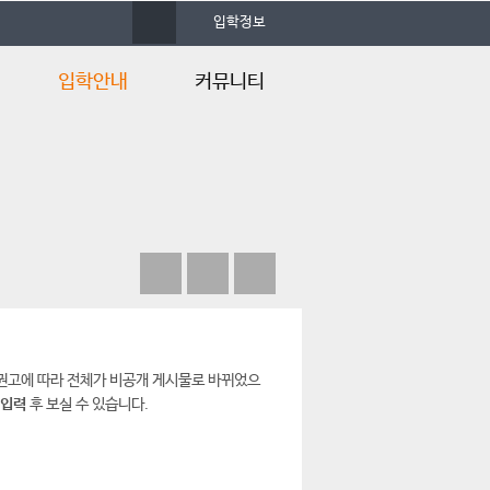
사
입학정보
이
트
맵
입학안내
커뮤니티
입학안내
학과소식
입학정보
포토앨범
입학Q&A
자료실
언론속의 건양
 권고에 따라 전체가 비공개 게시물로 바뀌었으
 입력
후 보실 수 있습니다.