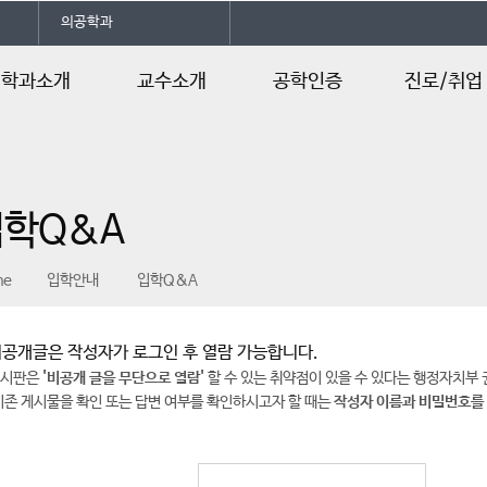
의공학과
학과소개
교수소개
공학인증
진로/취업
인사말
교수소개
공학인증
진로및자격증
학과소개
교육과정
취업정보
입학Q&A
연혁
수업계획서
학사일정
me
입학안내
입학Q&A
공개글은 작성자가 로그인 후 열람 가능합니다.
게시판은
'비공개 글을 무단으로 열람'
할 수 있는 취약점이 있을 수 있다는 행정자치부
 기존 게시물을 확인 또는 답변 여부를 확인하시고자 할 때는
작성자 이름과 비밀번호를