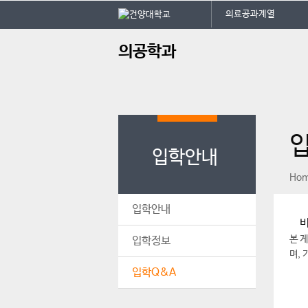
본문 바로가기
대메뉴 바로가기
의료공과계열
주
의공학과
메
뉴
입학안내
페이스북
인스타그램
print
Ho
입학안내
비
본 
입학정보
며,
입학Q&A