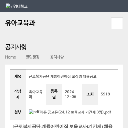
본문 바로가기
대메뉴 바로가기
유아교육과
공지사항
Home
열린광장
공지사항
제목
근로복지공단 계룡어린이집 교직원 채용공고
작성
등록
유아교육
2024-
조회
5918
과
12-06
자
일
첨부
채용 공고문(24.12 보육교사 기간제 3명).pdf
[근로복지공단 계룡어린이집 보육교사(기간제) 채용