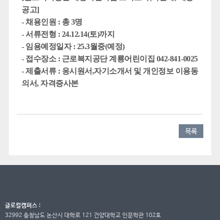
공고]
- 채용인원 : 총 3명
- 서류전형 : 24.12.14(토)까지
- 임용예정일자 : 25.3월중(예정)
- 접수장소 : 근로복지공단 계룡어린이집 042-841-0025
- 제출서류 : 응시원서,자기소개서 및 개인정보 이용동
의서, 자격증사본
목록
글로컬캠퍼스 :
32992 충청남도 논산시 대학로 121 건양대학교 인문학관 102호